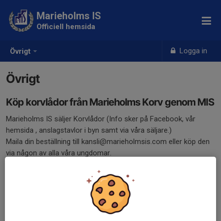
Marieholms IS
Officiell hemsida
Logga in
Övrigt
Övrigt
Köp korvlådor från Marieholms Korv genom MIS
Marieholms IS säljer Korvlådor (Info sker på Facebook, vår
hemsida , anslagstavlor i byn samt via våra säljare.)
Maila din beställning till kansli@marieholmsis.com eller köp den
via någon av alla våra ungdomar.
Vi har en försäljning under maj månad och som levereras i
början/mitten av juni samt en försäljning i november som
levereras i mitten av december.