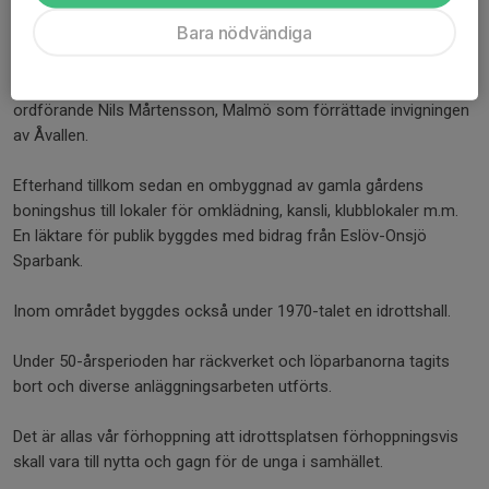
sedan.
Bara nödvändiga
Dåvarande Kommunalordföranden Per Bruhn hälsade publiken
och gästerna välkomna, och då särskilt Skånes Idrottsförbunds
ordförande Nils Mårtensson, Malmö som förrättade invigningen
av Åvallen.
Efterhand tillkom sedan en ombyggnad av gamla gårdens
boningshus till lokaler för omklädning, kansli, klubblokaler m.m.
En läktare för publik byggdes med bidrag från Eslöv-Onsjö
Sparbank.
Inom området byggdes också under 1970-talet en idrottshall.
Under 50-årsperioden har räckverket och löparbanorna tagits
bort och diverse anläggningsarbeten utförts.
Det är allas vår förhoppning att idrottsplatsen förhoppningsvis
skall vara till nytta och gagn för de unga i samhället.