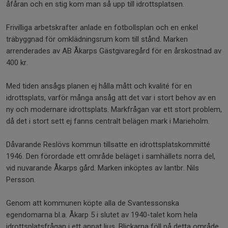
åfåran och en stig kom man så upp till idrottsplatsen.
Frivilliga arbetskrafter anlade en fotbollsplan och en enkel
träbyggnad för omklädningsrum kom till stånd. Marken
arrenderades av AB Åkarps Gästgivaregård för en årskostnad av
400 kr.
Med tiden ansågs planen ej hålla mått och kvalité för en
idrottsplats, varför många ansåg att det var i stort behov av en
ny och modernare idrottsplats. Markfrågan var ett stort problem,
då det i stort sett ej fanns centralt belägen mark i Marieholm.
Dåvarande Reslövs kommun tillsatte en idrottsplatskommitté
1946. Den förordade ett område beläget i samhällets norra del,
vid nuvarande Åkarps gård. Marken inköptes av lantbr. Nils
Persson.
Genom att kommunen köpte alla de Svantessonska
egendomarna bl.a. Åkarp 5 i slutet av 1940-talet kom hela
idrottsplatsfrågan i ett annat ljus. Blickarna föll på detta område