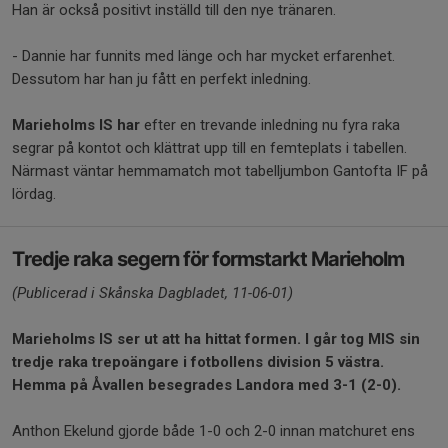
Han är också positivt inställd till den nye tränaren.
- Dannie har funnits med länge och har mycket erfarenhet.
Dessutom har han ju fått en perfekt inledning.
Marieholms IS har
efter en trevande inledning nu fyra raka
segrar på kontot och klättrat upp till en femteplats i tabellen.
Närmast väntar hemmamatch mot tabelljumbon Gantofta IF på
lördag.
Tredje raka segern för formstarkt Marieholm
(Publicerad i Skånska Dagbladet, 11-06-01)
Marieholms IS ser ut att ha hittat formen. I går tog MIS sin
tredje raka trepoängare i fotbollens division 5 västra.
Hemma på Åvallen besegrades Landora med 3-1 (2-0).
Anthon Ekelund gjorde både 1-0 och 2-0 innan matchuret ens