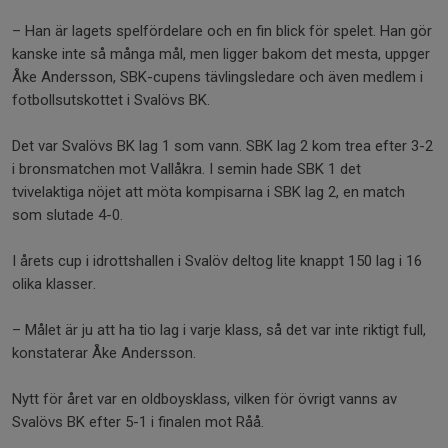
– Han är lagets spelfördelare och en fin blick för spelet. Han gör
kanske inte så många mål, men ligger bakom det mesta, uppger
Åke Andersson, SBK-cupens tävlingsledare och även medlem i
fotbollsutskottet i Svalövs BK.
Det var Svalövs BK lag 1 som vann. SBK lag 2 kom trea efter 3-2
i bronsmatchen mot Vallåkra. I semin hade SBK 1 det
tvivelaktiga nöjet att möta kompisarna i SBK lag 2, en match
som slutade 4-0.
I årets cup i idrottshallen i Svalöv deltog lite knappt 150 lag i 16
olika klasser.
– Målet är ju att ha tio lag i varje klass, så det var inte riktigt full,
konstaterar Åke Andersson.
Nytt för året var en oldboysklass, vilken för övrigt vanns av
Svalövs BK efter 5-1 i finalen mot Råå.