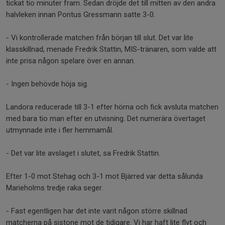
tickat tio minuter fram. Sedan dröjde det till mitten av den andra
halvleken innan Pontus Gressmann satte 3-0.
- Vi kontrollerade matchen från början till slut. Det var lite
klasskillnad, menade Fredrik Stattin, MIS-tränaren, som valde att
inte prisa någon spelare över en annan.
- Ingen behövde höja sig.
Landora reducerade till 3-1 efter hörna och fick avsluta matchen
med bara tio man efter en utvisning. Det numerära övertaget
utmynnade inte i fler hemmamål.
- Det var lite avslaget i slutet, sa Fredrik Stattin.
Efter 1-0 mot Stehag och 3-1 mot Bjärred var detta sålunda
Marieholms tredje raka seger.
- Fast egentligen har det inte varit någon större skillnad
matcherna på sistone mot de tidigare. Vi har haft lite flyt och