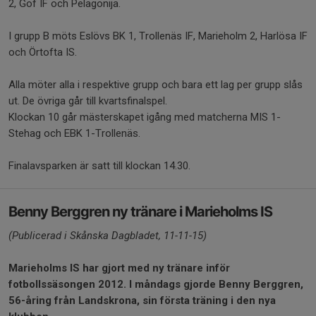
2, Gof IF och Pelagonija.
I grupp B möts Eslövs BK 1, Trollenäs IF, Marieholm 2, Harlösa IF
och Örtofta IS.
Alla möter alla i respektive grupp och bara ett lag per grupp slås
ut. De övriga går till kvartsfinalspel.
Klockan 10 går mästerskapet igång med matcherna MIS 1-
Stehag och EBK 1-Trollenäs.
Finalavsparken är satt till klockan 14.30.
Benny Berggren ny tränare i Marieholms IS
(Publicerad i Skånska Dagbladet, 11-11-15)
Marieholms IS har gjort med ny tränare inför
fotbollssäsongen 2012. I måndags gjorde Benny Berggren,
56-åring från Landskrona, sin första träning i den nya