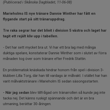
(Publicerad i Skånska Dagbladet, 11-06-08)
Marieholms IS nye tränare Dannie Winther har fått en
flygande start på sitt tränaruppdrag.
Tre raka segrar har det blivit i division 5 västra och laget har
tagit ett rejält kliv upp i tabellen.
- Det har sett mycket bra ut. Vi har ett bra lag med många
duktiga spelare, konstaterar Dannie Winther som i slutet av förra
månaden tog över som tränare efter Fredrik Stattin.
En problematisk knäskada hindrar honom från spel i division 3-
klubben Lilla Torg, där han till vardags är målvakt. I stället har han
varit målvaktstränare i Marieholm IS sedan säsongsstarten.
- När jag sedan
blev tillfrågad om tränarrollen så kunde jag inte
tacka nej. Det känns ruskigt spännande och det är en bra
utmaning, berättar 30-åringen.