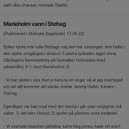
satt våra chanser, menade Stattin.
Marieholm vann i Stehag
(Publicerad i Skånska Dagbladet, 11-05-22)
Bollen tycks inte rulla Stehags väg den här säsongen. Inte heller i
den sjätte omgången i division 5 västra lyckades laget vinna.
Gårdagens hemmaderby på Gyavallen förlorades med
uddamålet, 0-1, mot Marieholms IS.
- Vi har spelet i oss. Kan vi bara ta en seger så är jag övertygad
om att allt kommer att vända, menar Jimmy Hultin, tränare i
Stehag.
Egentligen var han nöjd med det mesta i går utan möjligtvis två
saker: 1) det blev förlust, 2) spelet på planens sista tredjedel.
- Vi startade matchen jättebra, satte hög press, hade ett stort