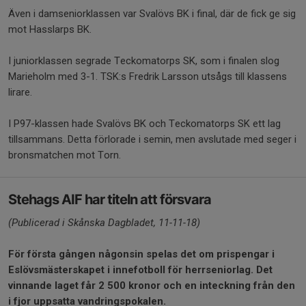
Även i damseniorklassen var Svalövs BK i final, där de fick ge sig
mot Hasslarps BK.
I juniorklassen segrade Teckomatorps SK, som i finalen slog
Marieholm med 3-1. TSK:s Fredrik Larsson utsågs till klassens
lirare.
I P97-klassen hade Svalövs BK och Teckomatorps SK ett lag
tillsammans. Detta förlorade i semin, men avslutade med seger i
bronsmatchen mot Torn.
Stehags AIF har titeln att försvara
(Publicerad i Skånska Dagbladet, 11-11-18)
För första gången någonsin spelas det om prispengar i
Eslövsmästerskapet i innefotboll för herrseniorlag. Det
vinnande laget får 2 500 kronor och en inteckning från den
i fjor uppsatta vandringspokalen.