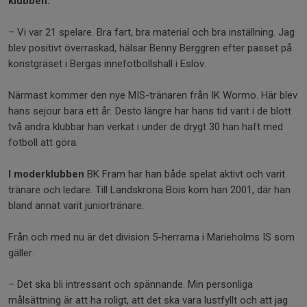
klubben.
– Vi var 21 spelare. Bra fart, bra material och bra inställning. Jag
blev positivt överraskad, hälsar Benny Berggren efter passet på
konstgräset i Bergas innefotbollshall i Eslöv.
Närmast kommer den nye MIS-tränaren från IK Wormo. Här blev
hans sejour bara ett år. Desto längre har hans tid varit i de blott
två andra klubbar han verkat i under de drygt 30 han haft med
fotboll att göra.
I moderklubben
BK Fram har han både spelat aktivt och varit
tränare och ledare. Till Landskrona Bois kom han 2001, där han
bland annat varit juniortränare.
Från och med nu är det division 5-herrarna i Marieholms IS som
gäller.
– Det ska bli intressant och spännande. Min personliga
målsättning är att ha roligt, att det ska vara lustfyllt och att jag