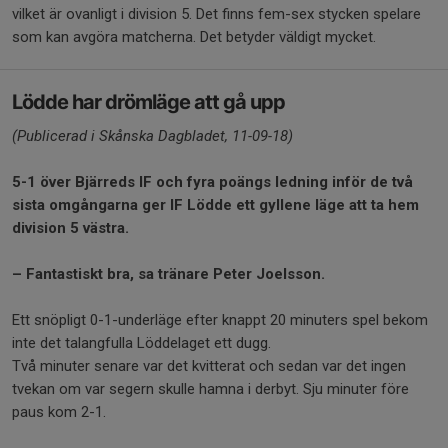
vilket är ovanligt i division 5. Det finns fem-sex stycken spelare
som kan avgöra matcherna. Det betyder väldigt mycket.
Lödde har drömläge att gå upp
(Publicerad i Skånska Dagbladet, 11-09-18)
5-1 över Bjärreds IF och fyra poängs ledning inför de två
sista omgångarna ger IF Lödde ett gyllene läge att ta hem
division 5 västra.
– Fantastiskt bra, sa tränare Peter Joelsson.
Ett snöpligt 0-1-underläge efter knappt 20 minuters spel bekom
inte det talangfulla Löddelaget ett dugg.
Två minuter senare var det kvitterat och sedan var det ingen
tvekan om var segern skulle hamna i derbyt. Sju minuter före
paus kom 2-1.