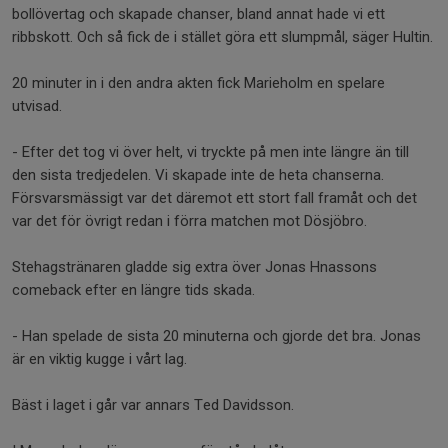
bollövertag och skapade chanser, bland annat hade vi ett
ribbskott. Och så fick de i stället göra ett slumpmål, säger Hultin.
20 minuter in i den andra akten fick Marieholm en spelare
utvisad.
- Efter det tog vi över helt, vi tryckte på men inte längre än till
den sista tredjedelen. Vi skapade inte de heta chanserna.
Försvarsmässigt var det däremot ett stort fall framåt och det
var det för övrigt redan i förra matchen mot Dösjöbro.
Stehagstränaren gladde sig extra över Jonas Hnassons
comeback efter en längre tids skada.
- Han spelade de sista 20 minuterna och gjorde det bra. Jonas
är en viktig kugge i vårt lag.
Bäst i laget i går var annars Ted Davidsson.