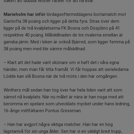
säkert att dubbla vinster räcker för att nå kval.
Marieholm har inför
lördagseftermiddagens bortamatch mot
Gantofta 38 poäng och ligger på detta fyra. Strax över dem
ligger på de två kvalplatserna FK Bosna och Dösjöbro på 41
respektive 40 poäng. Målskillnaden de tre rivalerna emellan är
ganska jämn. Med i leken är också Bjärred, som ligger femma på
38 poäng men med lite sämre målskillnad.
– Klart att det hade varit skönare om vi haft det i våra egna
händer, men man får titta framåt. Vi får hoppas att serieledarna
Lödde kan slå Bosna när de två möts i den här omgången.
Winthers mål sedan han tog över har hela tiden varit att som
sämst nå kvalplats. När nu målet är nära är han noga med att
berömma en spelare som utvecklats mycket under hans ledning,
16-årige mittfältaren Pontus Gressman.
– Han har avgjort några viktiga matcher. Han har en hög
lägstanivå för sin unga ålder. Sen har vi en väldigt bred trupp,