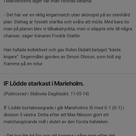
I Maroeholms läger var man förstås belåtna.
- Det här var en riktig krigarmatch utan skönspel på en stenhård
plan. Stehag är fysiskt startka och svåra att möta. Med bara tio
man på planen blev vi tillbakatryckta, men vi släppte inte till några
chanser, säger tränaren Fredrik Stattin.
Han hyllade kollektivet och gav Robin Ekdahl betyget "bäste
krigare". Segermålet gjordes av Simon Olsson, som höll sig
framme på en retur.
IF Lödde starkast i Marieholm.
(Publicerad i Skånska Dagbladet, 11-05-14)
IF Lödde bortabesegrade i går Marieholms IS med 0-1 (0-1) i
division 5 västra. Detta efter att Max Nilsson gjort ett
matchavgörande mål i slutet av den första halvleken.
- Det tog lite tid för oss att komma i gång men efter det