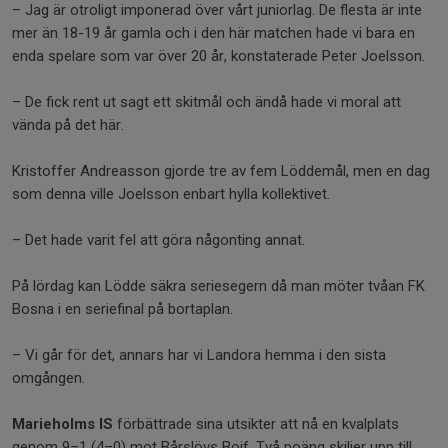
– Jag är otroligt imponerad över vårt juniorlag. De flesta är inte
mer än 18-19 år gamla och i den här matchen hade vi bara en
enda spelare som var över 20 år, konstaterade Peter Joelsson.
– De fick rent ut sagt ett skitmål och ändå hade vi moral att
vända på det här.
Kristoffer Andreasson gjorde tre av fem Löddemål, men en dag
som denna ville Joelsson enbart hylla kollektivet.
– Det hade varit fel att göra någonting annat.
På lördag kan Lödde säkra seriesegern då man möter tvåan FK
Bosna i en seriefinal på bortaplan.
– Vi går för det, annars har vi Landora hemma i den sista
omgången.
Marieholms IS
förbättrade sina utsikter att nå en kvalplats
genom 9–1 (4–0) mot Bårslövs Boif. Två poäng skiljer upp till