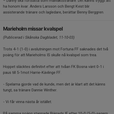
– Danny ska fortsätta som målvaktstränare. Det känns tryggt att
ha honom kvar. Anders Larsson och Bengt Kvist blir
assisterande tränare och lagledare, berättar Benny Berggren.
Marieholm missar kvalspel
(Publicerad i Skånska Dagbladet, 11-10-03)
Trots 4-1 (1-0) i avslutningen mot Fortuna FF saknades det två
poäng för att Marieholms IS skulle nå kvalspel som trea.
Hoppet släcktes definitivt efter att tvåan FK Bosna vänt 0-1 i
paus till 5-1mot Harrie-Kävlinge FF.
- Spelarna gjorde vad de kunde, men det är klart att det känns
tungt, sa tränare Dannie Winther.
- Vi får vinna nästa år istället.
På samma poäng stannade Bjärreds IF efter 10-0 (5-0)-segern