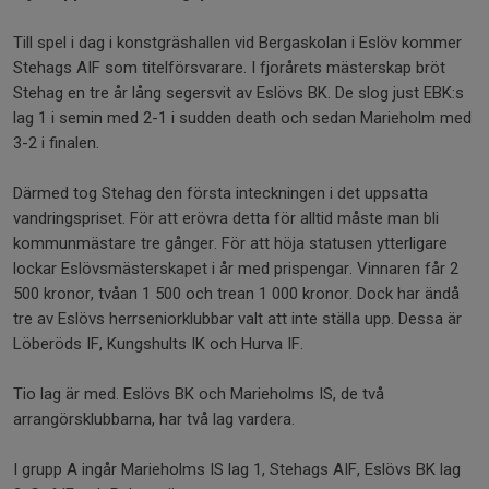
Till spel i dag i konstgräshallen vid Bergaskolan i Eslöv kommer
Stehags AIF som titelförsvarare. I fjorårets mästerskap bröt
Stehag en tre år lång segersvit av Eslövs BK. De slog just EBK:s
lag 1 i semin med 2-1 i sudden death och sedan Marieholm med
3-2 i finalen.
Därmed tog Stehag den första inteckningen i det uppsatta
vandringspriset. För att erövra detta för alltid måste man bli
kommunmästare tre gånger. För att höja statusen ytterligare
lockar Eslövsmästerskapet i år med prispengar. Vinnaren får 2
500 kronor, tvåan 1 500 och trean 1 000 kronor. Dock har ändå
tre av Eslövs herrseniorklubbar valt att inte ställa upp. Dessa är
Löberöds IF, Kungshults IK och Hurva IF.
Tio lag är med. Eslövs BK och Marieholms IS, de två
arrangörsklubbarna, har två lag vardera.
I grupp A ingår Marieholms IS lag 1, Stehags AIF, Eslövs BK lag