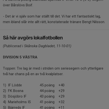
över Bårslövs Boif.
- Det är vi själv som har ställt till det. Vi har ett fantastiskt lag,
men ibland slår inte allt rätt, konstaterade tränare Bengt Nilsson.
Så här avgörs lokalfotbollen
(Publicerad i Skånska Dagbladet, 11-10-01)
DIVISION 5 VÄSTRA
Toppen: Tre lag är med i striden om seriesegern och ytterligare
två har chans på en av två kvalplatser.
1)
IF Lödde
45 poäng
+40
2)
FK Bosna
44 poäng
+29
3)
Dösjöbro IF
43 poäng
+29
4)
Marieholms IS
41 poäng
+32
5)
Bjärreds IF
41 poäng
+11