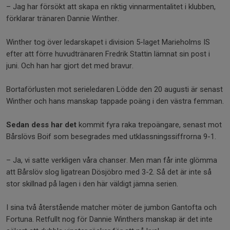
– Jag har försökt att skapa en riktig vinnarmentalitet i klubben,
förklarar tränaren Dannie Winther.
Winther tog över ledarskapet i division 5-laget Marieholms IS
efter att förre huvudtränaren Fredrik Stattin lämnat sin post i
juni. Och han har gjort det med bravur.
Bortaförlusten mot serieledaren Lödde den 20 augusti är senast
Winther och hans manskap tappade poäng i den västra femman.
Sedan dess har det
kommit fyra raka trepoängare, senast mot
Bårslövs Boif som besegrades med utklassningssiffrorna 9-1.
– Ja, vi satte verkligen våra chanser. Men man får inte glömma
att Bårslöv slog ligatrean Dösjöbro med 3-2. Så det är inte så
stor skillnad på lagen i den här väldigt jämna serien.
I sina två återstående matcher möter de jumbon Gantofta och
Fortuna. Retfullt nog för Dannie Winthers manskap är det inte