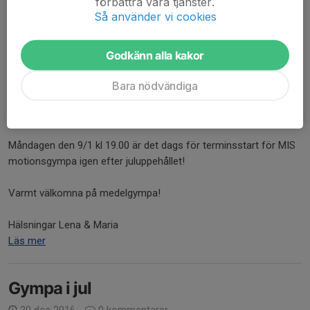
förbättra våra tjänster.
Så använder vi cookies
Godkänn alla kakor
Bara nödvändiga
Måndagen den 9/1 kl 19.00 är det dags för terminsstart för MIS
motionsgympa igen efter juluppehållet!
Varmt välkomna på medelgympa!
Hälsningar Lena & Maria
Läs mer
Gympa i jul
20 dec 2016
0 kommentarer