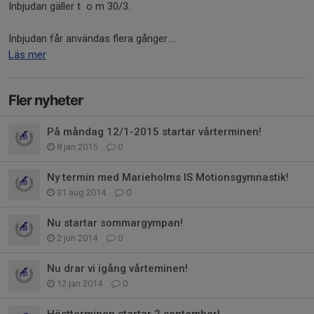
Inbjudan gäller t o m 30/3.
Inbjudan får användas flera gånger....
Läs mer
Fler nyheter
På måndag 12/1-2015 startar vårterminen!
8 jan 2015
0
Ny termin med Marieholms IS Motionsgymnastik!
31 aug 2014
0
Nu startar sommargympan!
2 jun 2014
0
Nu drar vi igång vårteminen!
12 jan 2014
0
Höstterminen startar 2 september!