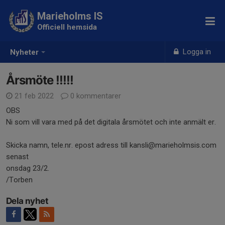
Marieholms IS
Officiell hemsida
Logga in
Nyheter
Årsmöte !!!!!
21 feb 2022
0 kommentarer
OBS
Ni som vill vara med på det digitala årsmötet och inte anmält er.
Skicka namn, tele.nr. epost adress till kansli@marieholmsis.com
senast
onsdag 23/2.
/Torben
Dela nyhet