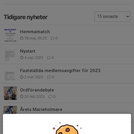
Tidigare nyheter
Hemmamatch
18 maj, 09:20
0
Nystart
4 sep 2023
0
Fastställda medlemsavgifter för 2023.
2 mar 2023
0
Ordförandebyte
20 feb 2023
0
Årets Marieholmare
20 feb 2023
0
Årsmöte !!!!!