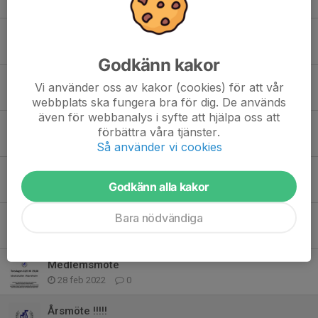
9 feb 2023
0
Kallelse till årsmöte
29 jan 2023
0
Godkänn kakor
Kvalmatchen 5/10 kommer SKD att sända på webben.
Vi använder oss av kakor (cookies) för att vår
3 okt 2022
0
webbplats ska fungera bra för dig. De används
även för webbanalys i syfte att hjälpa oss att
Sponsorhuset
förbättra våra tjänster.
12 maj 2022
0
Så använder vi cookies
Först ut i vår presentation av styrelsen är:
Godkänn alla kakor
5 apr 2022
0
Bara nödvändiga
Marieholms IS avgifter för 2022
14 mar 2022
0
Medlemsmöte
28 feb 2022
0
Årsmöte !!!!!