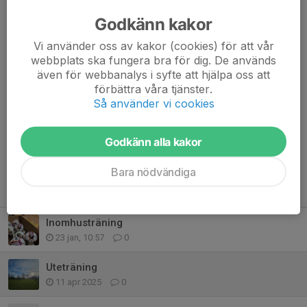
våra åldrar och nivåer.
Godkänn kakor
Träningstiden är mellan 18-19.30 på B-planen, Åvallen
Vi använder oss av kakor (cookies) för att vår
Marieholm.
webbplats ska fungera bra för dig. De används
även för webbanalys i syfte att hjälpa oss att
förbättra våra tjänster.
⚽️⚽️⚽️⚽️⚽️⚽️
Så använder vi cookies
Dela nyhet
Godkänn alla kakor
Bara nödvändiga
Tidigare nyheter
Inomhusträning
23 jan, 10:57
0
Uteträning
11 apr 2025
0