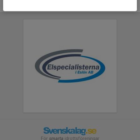
För
smarta
idrottsföreningar