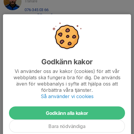
Tränare
076-345 03 66
zaggro7@gmail.com
Emma Lundahl
Admin
070-962 29 27
emmaalundaahl@gmail.com
Erik Sunding
Godkänn kakor
Tränare
Vi använder oss av kakor (cookies) för att vår
073-780 94 87
webbplats ska fungera bra för dig. De används
erik.sunding@gmail.com
även för webbanalys i syfte att hjälpa oss att
förbättra våra tjänster.
Jimmie Ramquist
Så använder vi cookies
Tränare
070-732 94 32
jsyrjalainen86@gmail.com
Godkänn alla kakor
Bara nödvändiga