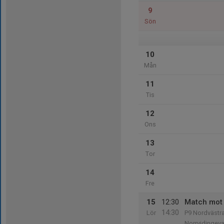
9
Sön
10
Mån
11
Tis
12
Ons
13
Tor
14
Fre
15
12:30
Match mot 
14:30
Lör
P9 Nordvästra
Norrvidingev