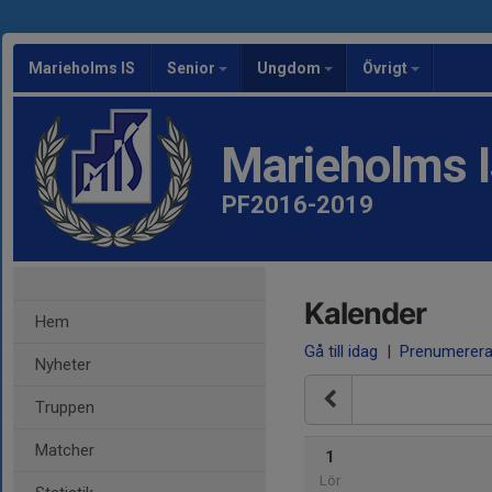
Marieholms IS
Senior
Ungdom
Övrigt
Marieholms 
PF2016-2019
Kalender
Hem
Gå till idag
|
Prenumerer
Nyheter
Truppen
Matcher
1
Lör