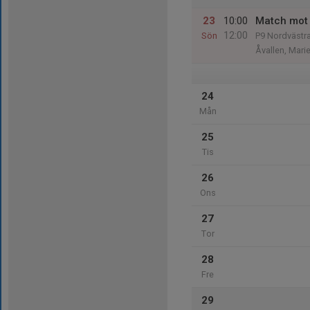
23
10:00
Match mot 
12:00
Sön
P9 Nordvästra
Åvallen, Mar
24
Mån
25
Tis
26
Ons
27
Tor
28
Fre
29