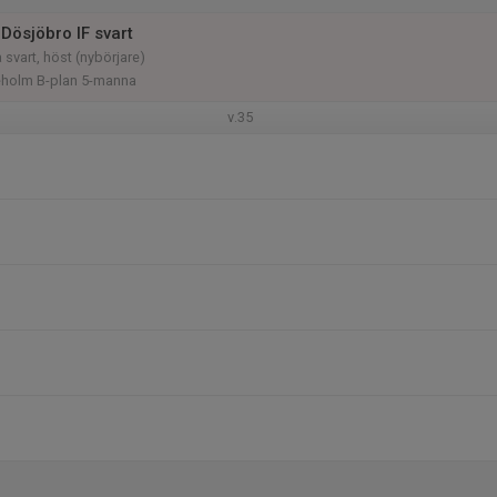
Dösjöbro IF svart
 svart, höst (nybörjare)
ieholm B-plan 5-manna
v.35