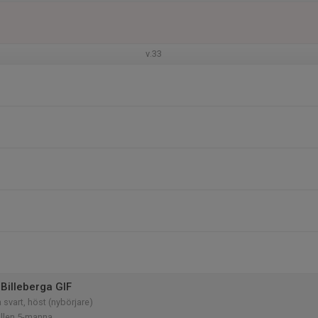
v.33
Billeberga GIF
 svart, höst (nybörjare)
allen 5-manna