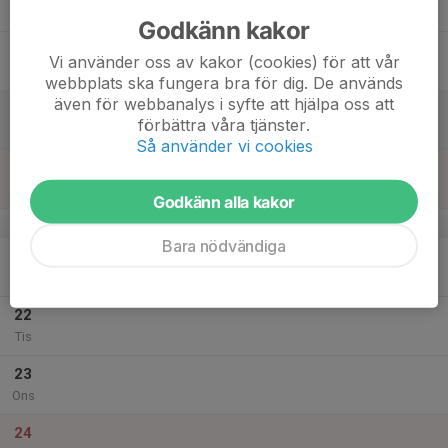
Tor
Godkänn kakor
18
Vi använder oss av kakor (cookies) för att vår
Fre
webbplats ska fungera bra för dig. De används
även för webbanalys i syfte att hjälpa oss att
19
förbättra våra tjänster.
Lör
Så använder vi cookies
20
Sön
Godkänn alla kakor
v.52
Bara nödvändiga
21
Mån
22
Tis
23
Ons
24