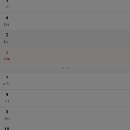
3
Tor
4
Fre
5
Lör
6
Sön
v.50
7
Mån
8
Tis
9
Ons
10