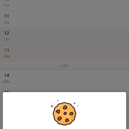
Tor
11
Fre
12
Lör
13
Sön
v.51
14
Mån
15
Tis
16
Ons
17