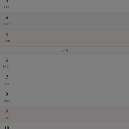
3
Fre
4
Lör
5
Sön
v.19
6
Mån
7
Tis
8
Ons
9
Tor
10