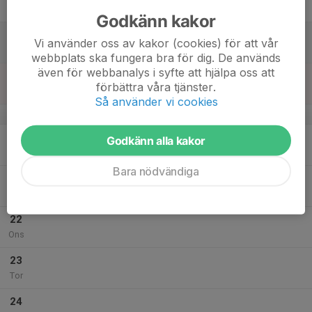
Fre
Godkänn kakor
18
Vi använder oss av kakor (cookies) för att vår
Lör
webbplats ska fungera bra för dig. De används
även för webbanalys i syfte att hjälpa oss att
19
förbättra våra tjänster.
Sön
Så använder vi cookies
v.21
20
Godkänn alla kakor
Mån
Bara nödvändiga
21
Tis
22
Ons
23
Tor
24