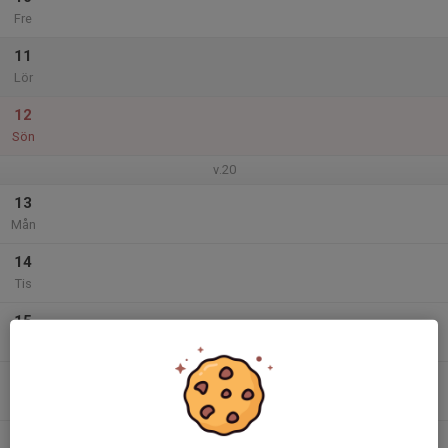
Fre
11
Lör
12
Sön
v.20
13
Mån
14
Tis
15
Ons
16
Tor
17