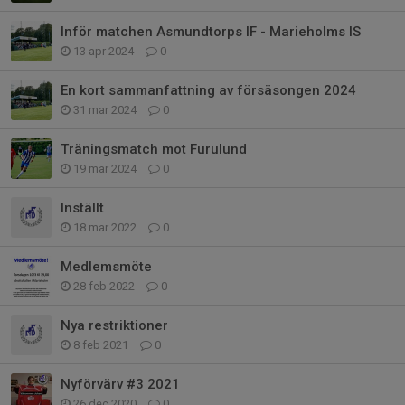
Inför matchen Asmundtorps IF - Marieholms IS
13 apr 2024
0
En kort sammanfattning av försäsongen 2024
31 mar 2024
0
Träningsmatch mot Furulund
19 mar 2024
0
Inställt
18 mar 2022
0
Medlemsmöte
28 feb 2022
0
Nya restriktioner
8 feb 2021
0
Nyförvärv #3 2021
26 dec 2020
0