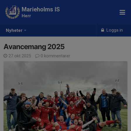
Marieholms IS
Herr
Logga in
Nyheter
Avancemang 2025
27 okt 2025
0 kommentarer