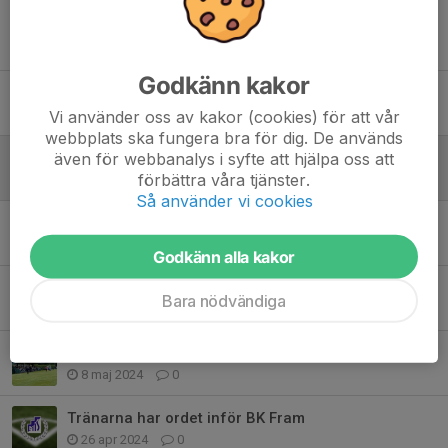
Tidigare nyheter
Godkänn kakor
Tränarduon fortsätter!
Vi använder oss av kakor (cookies) för att vår
22 nov 2025
0
webbplats ska fungera bra för dig. De används
även för webbanalys i syfte att hjälpa oss att
Avancemang 2025
förbättra våra tjänster.
27 okt 2025
0
Så använder vi cookies
Tillbaka på Åvallen
15 aug 2024
0
Godkänn alla kakor
Inför matchen Bosna FF - Marieholms IS
Bara nödvändiga
17 maj 2024
0
Inför matchen Marieholms IS - Röstånga IS
8 maj 2024
0
Tränarna har ordet inför BK Fram
26 apr 2024
0