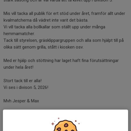
stark säsong och är väl värda att ta klivet upp i division 5.
Mis vill tacka all publik för ert stöd under året, framför allt under
kvalmatcherna då vädret inte varit det bästa.
Vi vill tacka alla bollkallar som ställt upp under många
hemmamatcher.
Tack till styrelsen, gräsklippargruppen och alla som hjälpt till på
olika sätt genom grilla, stått i kiosken osv.
Med er hjälp och stöttning har laget haft fina förutsättningar
under hela året!
Stort tack till er alla!
Vi ses i divison 5, 2026!
Mvh Jesper & Max
Dela nyhet