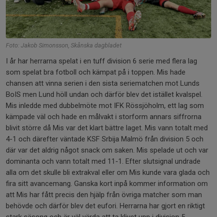
Foto: Jakob Simonsson, Skånska dagbladet
I år har herrarna spelat i en tuff division 6 serie med flera lag
som spelat bra fotboll och kämpat på i toppen. Mis hade
chansen att vinna serien i den sista seriematchen mot Lunds
BoIS men Lund höll undan och därför blev det istället kvalspel.
Mis inledde med dubbelmöte mot IFK Rössjöholm, ett lag som
kämpade väl och hade en målvakt i storform annars siffrorna
blivit större då Mis var det klart bättre laget. Mis vann totalt med
4-1 och därefter väntade KSF Srbija Malmö från division 5 och
där var det aldrig något snack om saken. Mis spelade ut och var
dominanta och vann totalt med 11-1. Efter slutsignal undrade
alla om det skulle bli extrakval eller om Mis kunde vara glada och
fira sitt avancemang. Ganska kort inpå kommer information om
att Mis har fått precis den hjälp från övriga matcher som man
behövde och därför blev det eufori. Herrarna har gjort en riktigt