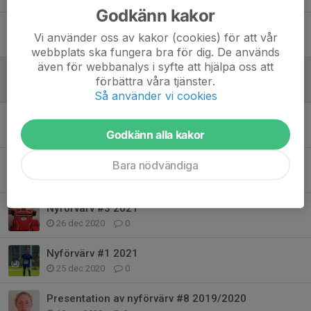
Godkänn kakor
Träningsmatch mot Furulund
Vi använder oss av kakor (cookies) för att vår
19 mar 2024
0
webbplats ska fungera bra för dig. De används
även för webbanalys i syfte att hjälpa oss att
Inställt
förbättra våra tjänster.
18 mar 2022
0
Så använder vi cookies
Medlemsmöte
28 feb 2022
0
Godkänn alla kakor
Nya restriktioner
Bara nödvändiga
8 feb 2021
0
Nyförvärv #3 2021
26 dec 2020
0
Nyförvärv #1 2021
25 dec 2020
0
Presentation av nyförvärv #8 2019/2020