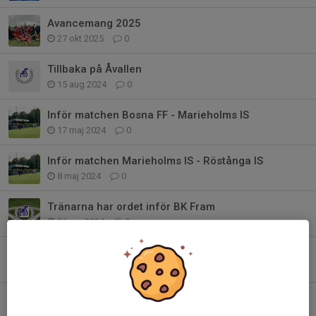
Avancemang 2025
27 okt 2025
0
Tillbaka på Åvallen
15 aug 2024
0
Inför matchen Bosna FF - Marieholms IS
17 maj 2024
0
Inför matchen Marieholms IS - Röstånga IS
8 maj 2024
0
Tränarna har ordet inför BK Fram
26 apr 2024
0
Inför matchen Asmundtorps IF - Marieholms IS
13 apr 2024
0
En kort sammanfattning av försäsongen 2024
31 mar 2024
0