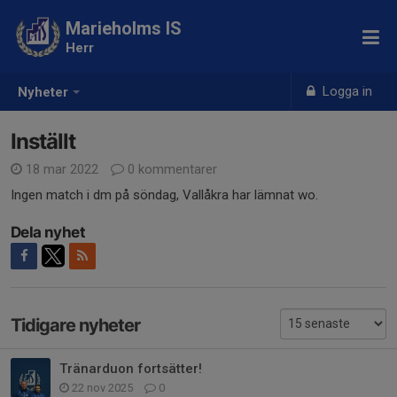
Marieholms IS
Herr
Logga in
Nyheter
Inställt
18 mar 2022
0 kommentarer
Ingen match i dm på söndag, Vallåkra har lämnat wo.
Dela nyhet
Tidigare nyheter
Tränarduon fortsätter!
22 nov 2025
0