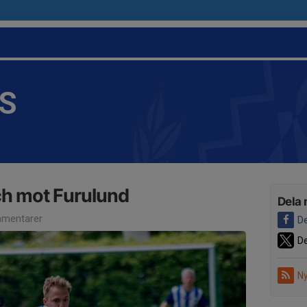
IS
h mot Furulund
Dela 
mentarer
De
De
Ny