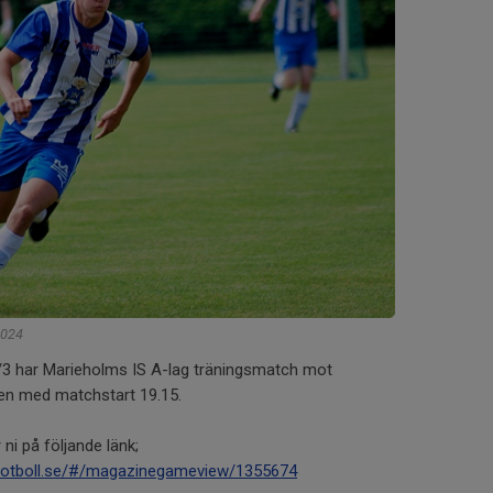
2024
3 har Marieholms IS A-lag träningsmatch mot
nen med matchstart 19.15.
 ni på följande länk;
kfotboll.se/#/magazinegameview/1355674