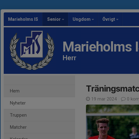
Marieholms IS
Senior
Ungdom
Övrigt
Marieholms 
Herr
Träningsmatc
Hem
19 mar 2024
0 kom
Nyheter
Truppen
Matcher