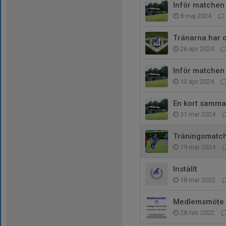
Inför matchen 
8 maj 2024
Tränarna har o
26 apr 2024
Inför matchen
13 apr 2024
En kort samma
31 mar 2024
Träningsmatch
19 mar 2024
Inställt
18 mar 2022
Medlemsmöte
28 feb 2022