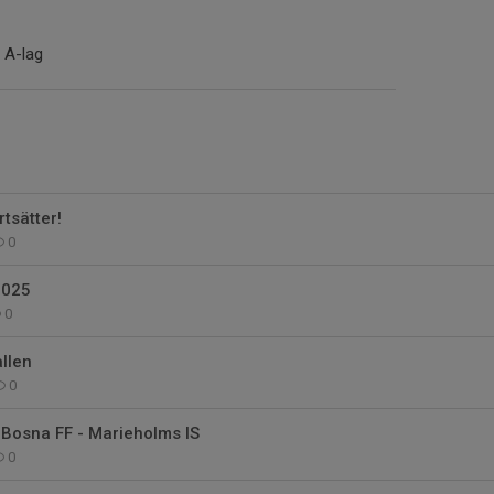
 A-lag
tsätter!
0
2025
0
allen
0
 Bosna FF - Marieholms IS
0