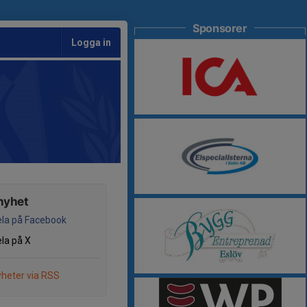
Sponsorer
Logga in
nyhet
la på Facebook
la på X
heter via RSS