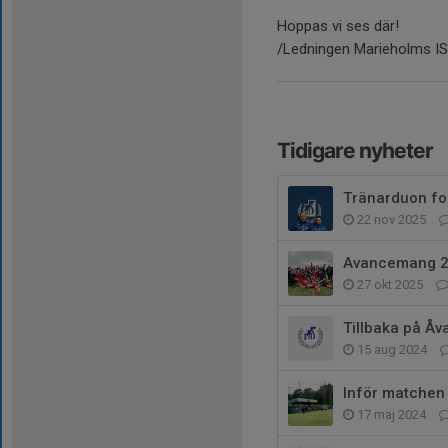
Hoppas vi ses där!
/Ledningen Marieholms IS
Tidigare nyheter
Tränarduon for
22 nov 2025
Avancemang 
27 okt 2025
Tillbaka på Åv
15 aug 2024
Inför matchen
17 maj 2024