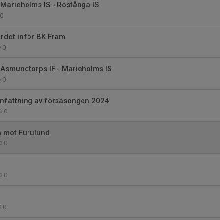
Marieholms IS - Röstånga IS
0
rdet inför BK Fram
0
 Asmundtorps IF - Marieholms IS
0
nfattning av försäsongen 2024
0
 mot Furulund
0
0
0