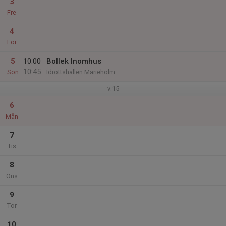
3
Fre
4
Lör
5
10:00
Bollek Inomhus
10:45
Sön
Idrottshallen Marieholm
v.15
6
Mån
7
Tis
8
Ons
9
Tor
10