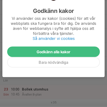
17
Godkänn kakor
Mån
Vi använder oss av kakor (cookies) för att vår
18
webbplats ska fungera bra för dig. De används
Tis
även för webbanalys i syfte att hjälpa oss att
19
förbättra våra tjänster.
Så använder vi cookies
Ons
20
Godkänn alla kakor
Tor
21
Bara nödvändiga
Fre
22
Lör
23
10:00
Bollek utomhus
10:45
Sön
Åvallen B-plan
v.35