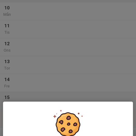
10
Mån
11
Tis
12
Ons
13
Tor
14
Fre
15
Lör
16
Sön
v.34