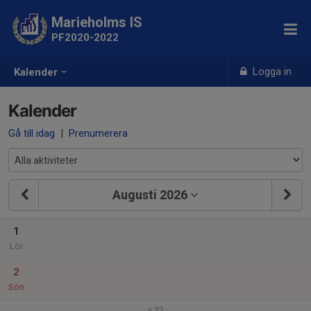
Marieholms IS
PF2020-2022
Logga in
Kalender
Kalender
Gå till idag
|
Prenumerera
Augusti 2026
1
Lör
2
Sön
v.32