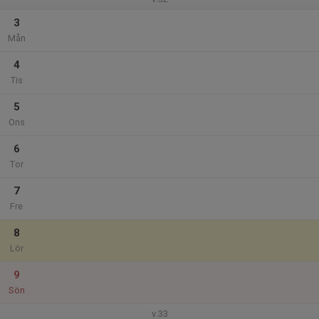
3
Mån
4
Tis
5
Ons
6
Tor
7
Fre
8
Lör
9
Sön
v.33