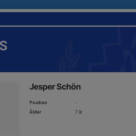
IS
Jesper Schön
Position
-
Ålder
7 år