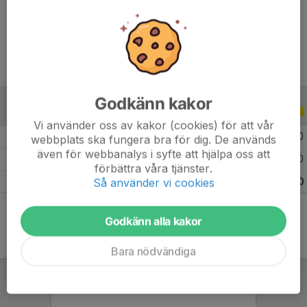
Ålder
9 år
Godkänn kakor
ALLA SERIER
ALLA ÅR
Vi använder oss av kakor (cookies) för att vår
2026
5
0
0
0
webbplats ska fungera bra för dig. De används
även för webbanalys i syfte att hjälpa oss att
2025
3
0
0
0
förbättra våra tjänster.
Så använder vi cookies
Totalt
8
0
0
0
Godkänn alla kakor
Bara nödvändiga