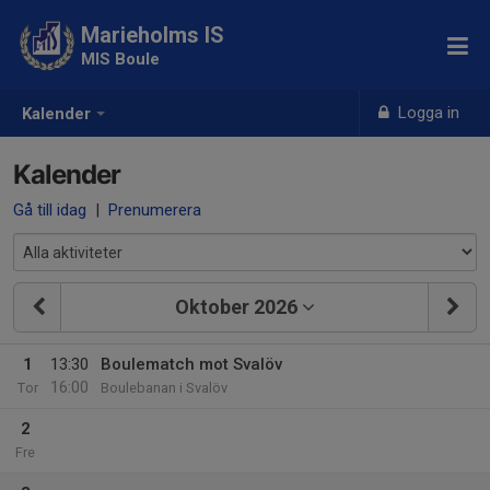
Marieholms IS
MIS Boule
Logga in
Kalender
Kalender
Gå till idag
|
Prenumerera
Oktober 2026
1
13:30
Boulematch mot Svalöv
16:00
Tor
Boulebanan i Svalöv
2
Fre