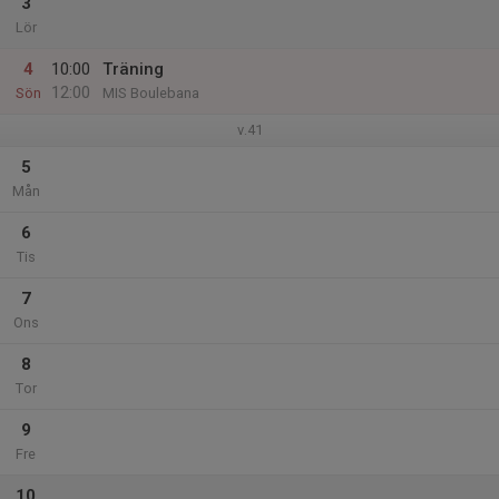
3
Lör
4
10:00
Träning
12:00
Sön
MIS Boulebana
v.41
5
Mån
6
Tis
7
Ons
8
Tor
9
Fre
10