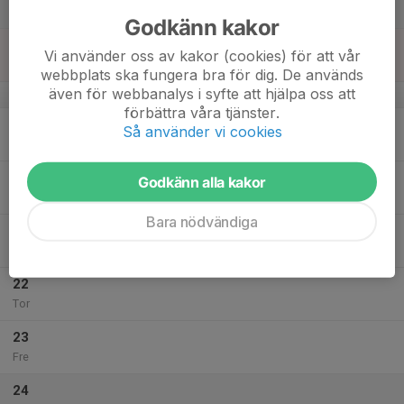
Lör
Godkänn kakor
18
Vi använder oss av kakor (cookies) för att vår
Sön
webbplats ska fungera bra för dig. De används
även för webbanalys i syfte att hjälpa oss att
v.43
förbättra våra tjänster.
19
Så använder vi cookies
Mån
20
Godkänn alla kakor
Tis
Bara nödvändiga
21
Ons
22
Tor
23
Fre
24