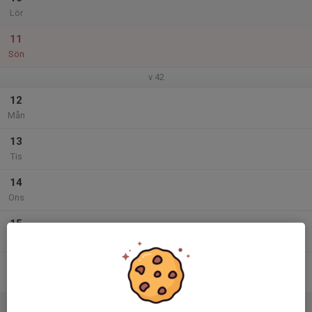
Lör
11
Sön
v.42
12
Mån
13
Tis
14
Ons
15
Tor
16
Fre
17