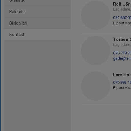
Statistik
Rolf Jö
Lagledare,
Kalender
070-687 0
Bildgalleri
E-post vis
Kontakt
Torben 
Lagledare,
070-718 3
gade@tel
Lars Ho
070-992 1
E-post vis