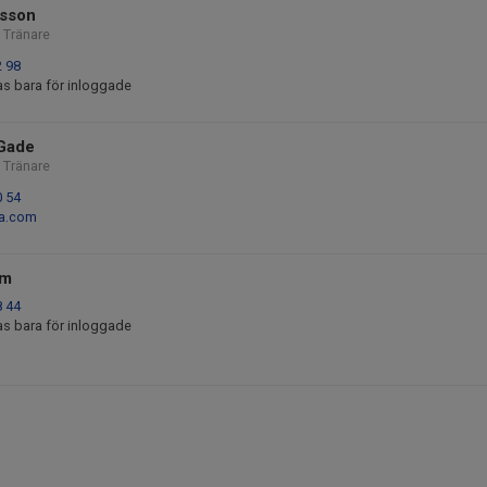
nsson
 Tränare
2 98
as bara för inloggade
Gade
 Tränare
0 54
ia.com
lm
8 44
as bara för inloggade