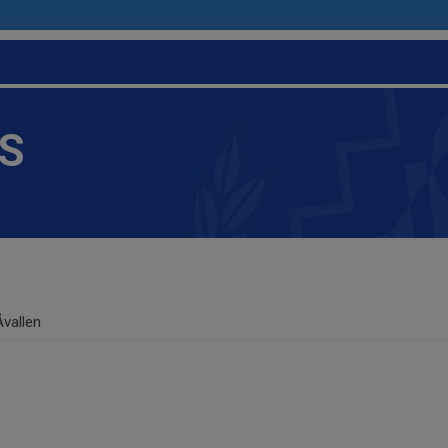
IS
Åvallen