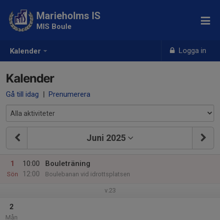
Marieholms IS
MIS Boule
Logga in
Kalender
Kalender
Gå till idag
|
Prenumerera
Juni 2025
1
10:00
Bouleträning
12:00
Sön
Boulebanan vid idrottsplatsen
v.23
2
Mån