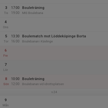
3
17:00
Bouleträning
19:00
Tis
MIS Boulebana
4
Ons
5
13:30
Boulematch mot Löddeköpinge Borta
16:00
Tor
Boulebanan i Kävlinge
6
Fre
7
Lör
8
10:00
Bouleträning
12:00
Sön
Boulebanan vid idrottsplatsen
v.24
9
Mån