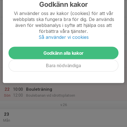
Godkänn kakor
17
17:00
Bouleträning
19:00
Tis
MIS Boulebana
Vi använder oss av kakor (cookies) för att vår
webbplats ska fungera bra för dig. De används
18
även för webbanalys i syfte att hjälpa oss att
Ons
förbättra våra tjänster.
Så använder vi cookies
19
13:30
Boulematch mot Eslöv Hemma
16:00
Tor
Boulebanan vid idrottsplatsen
Godkänn alla kakor
20
Fre
Bara nödvändiga
21
Lör
22
10:00
Bouleträning
12:00
Sön
Boulebanan vid idrottsplatsen
v.26
23
Mån