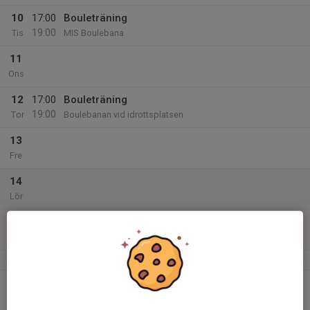
10
17:00
Bouleträning
19:00
Tis
MIS Boulebana
11
Ons
12
17:00
Bouleträning
19:00
Tor
Boulebanan vid idrottsplatsen
13
Fre
14
Lör
15
10:00
Bouleträning
12:00
Sön
Boulebanan vid idrottsplatsen
v.25
16
Mån