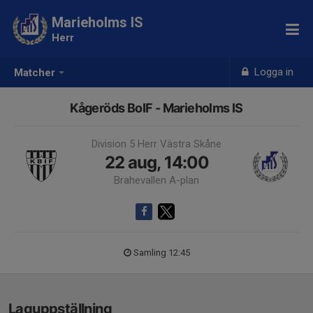
Marieholms IS
Herr
Logga in
Matcher
Kågeröds BoIF - Marieholms IS
Division 5 Herr Västra Skåne
22 aug, 14:00
Brahevallen A-plan
Samling 12:45
Laguppställning