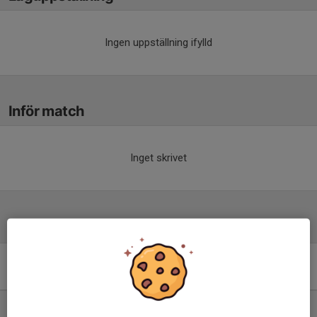
Ingen uppställning ifylld
Inför match
Inget skrivet
Tabell
Division 5 Herr Västra
Skåne
M
+/-
P
1. Furulunds IK
13
46
37