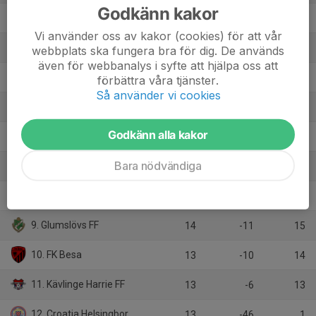
Godkänn kakor
2. FK Bosna
13
21
30
Vi använder oss av kakor (cookies) för att vår
3. Marieholms IS
14
5
29
webbplats ska fungera bra för dig. De används
även för webbanalys i syfte att hjälpa oss att
4. BK Landora
14
7
20
förbättra våra tjänster.
Så använder vi cookies
5. Kågeröds BoIF
14
7
20
Godkänn alla kakor
6. Gantofta IF
14
-7
19
Bara nödvändiga
7. Asmundtorps IF
14
-8
17
8. Teckomatorps SK
13
2
16
9. Glumslövs FF
14
-11
15
10. FK Besa
13
-10
14
11. Kävlinge Harrie FF
13
-6
13
12. Croatia Helsingborg KIF
13
-46
1