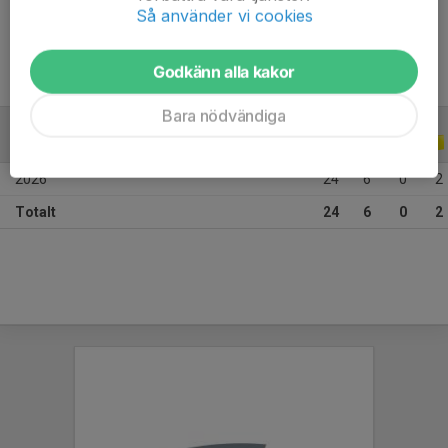
Ålder
19 år
Så använder vi cookies
Godkänn alla kakor
Bara nödvändiga
ALLA SERIER
ALLA ÅR
2026
24
6
0
2
Totalt
24
6
0
2