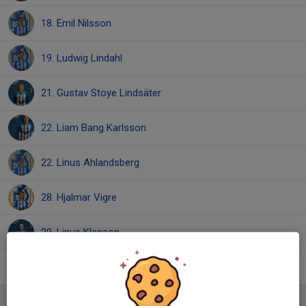
18. Emil Nilsson
19. Ludwig Lindahl
21. Gustav Stoye Lindsäter
22. Liam Bang Karlsson
22. Linus Ahlandsberg
28. Hjalmar Vigre
29. Linus Klasson
30. Max Williamson
Ledare