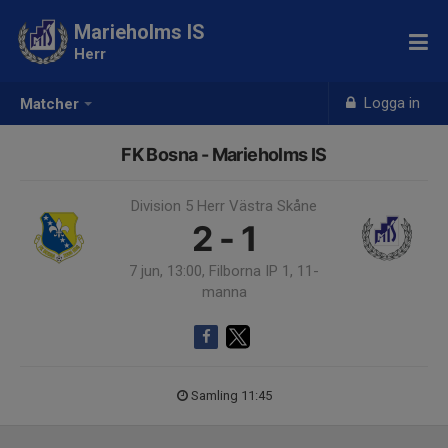
Marieholms IS
Herr
Logga in
Matcher
FK Bosna - Marieholms IS
Division 5 Herr Västra Skåne
2 - 1
7 jun, 13:00, Filborna IP 1, 11-
manna
Samling 11:45