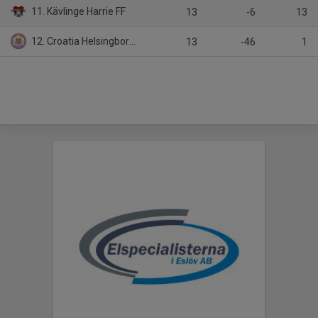
11. Kävlinge Harrie FF
13
-6
13
12. Croatia Helsingborg KIF
13
-46
1