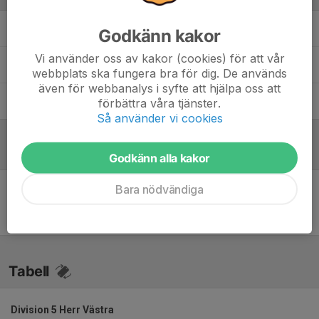
Jesper Olsson
Huvudtränare
Godkänn kakor
Vi använder oss av kakor (cookies) för att vår
Joacim Larsson
Tränare
webbplats ska fungera bra för dig. De används
även för webbanalys i syfte att hjälpa oss att
Leif Olsson
Massör
förbättra våra tjänster.
Så använder vi cookies
Referat
Godkänn alla kakor
Bara nödvändiga
Inget referat skrivet
Tabell
Division 5 Herr Västra