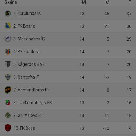
Skåne
M
+/-
P
1. Furulunds IK
13
46
37
2. FK Bosna
13
21
30
3. Marieholms IS
14
5
29
4. BK Landora
14
7
20
5. Kågeröds BoIF
14
7
20
6. Gantofta IF
14
-7
19
7. Asmundtorps IF
14
-8
17
8. Teckomatorps SK
13
2
16
9. Glumslövs FF
14
-11
15
10. FK Besa
13
-10
14