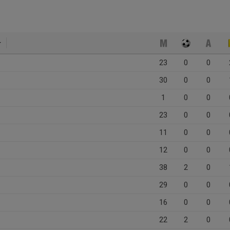
23
0
0
30
0
0
1
0
0
23
0
0
11
0
0
12
0
0
38
2
0
29
0
0
16
0
0
22
2
0