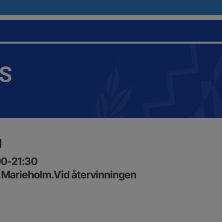
IS
g
00-21:30
 Marieholm.Vid återvinningen