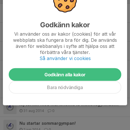
Motionsgympan startar igen!
12 aug 2023
0
Godkänn kakor
Motionsgympan startar igen 9 januari!
Vi använder oss av kakor (cookies) för att vår
6 jan 2023
0
webbplats ska fungera bra för dig. De används
även för webbanalys i syfte att hjälpa oss att
Gympa i jul
förbättra våra tjänster.
20 dec 2016
0
Så använder vi cookies
Rabatt hos Intersport
20 mar 2016
0
Godkänn alla kakor
På måndag 12/1-2015 startar vårterminen!
Bara nödvändiga
8 jan 2015
0
Ny termin med Marieholms IS Motionsgymnastik!
31 aug 2014
0
Nu startar sommargympan!
2 jun 2014
0