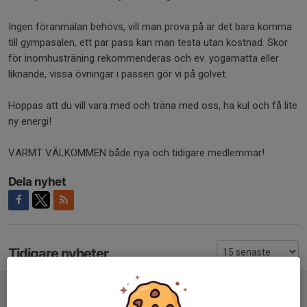
Ingen föranmälan behövs, vill man prova på är det bara komma
till gympasalen, ett par pass kan man testa utan kostnad. Skor
för inomhusträning rekommenderas och ev. yogamatta eller
liknande, vissa övningar i passen gör vi på golvet.
Hoppas att du vill vara med och träna med oss, ha kul och få lite
ny energi!
VARMT VÄLKOMMEN både nya och tidigare medlemmar!
Dela nyhet
Tidigare nyheter
Motionsgympan startar igen den måndag 18 augusti!
13 aug 2025
0