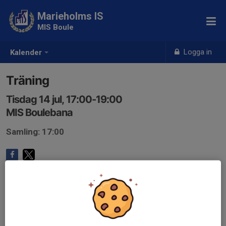
Marieholms IS
MIS Boule
Logga in
Kalender
Träning
Tisdag 14 jul, 17:00-19:00
MIS Boulebana
Samling: 17:00