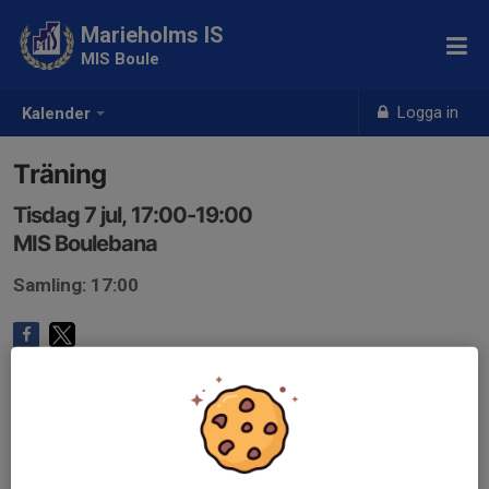
Marieholms IS
MIS Boule
Logga in
Kalender
Träning
Tisdag 7 jul, 17:00-19:00
MIS Boulebana
Samling: 17:00