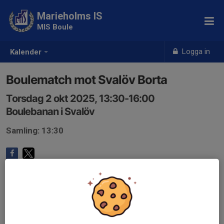
Marieholms IS
MIS Boule
Logga in
Kalender
Boulematch mot Svalöv Borta
Torsdag 2 okt 2025, 13:30-16:00
Boulebanan i Svalöv
Samling: 13:30