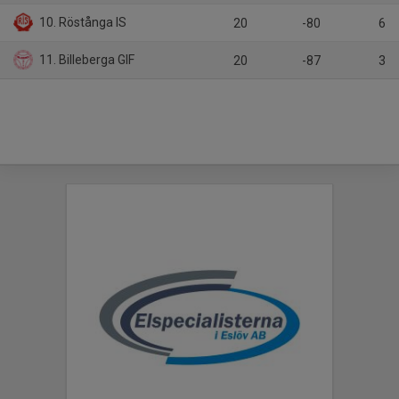
10. Röstånga IS
20
-80
6
11. Billeberga GIF
20
-87
3