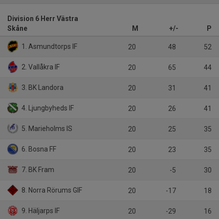
Division 6 Herr Västra
Skåne
M
+/-
P
1. Asmundtorps IF
20
48
52
2. Vallåkra IF
20
65
44
3. BK Landora
20
31
41
4. Ljungbyheds IF
20
26
41
5. Marieholms IS
20
25
35
6. Bosna FF
20
23
35
7. BK Fram
20
-5
30
8. Norra Rörums GIF
20
-17
18
9. Häljarps IF
20
-29
16