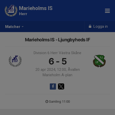
Marieholms IS
Herr
Logga in
Matcher
Marieholms IS - Ljungbyheds IF
Division 6 Herr Västra Skåne
6 - 5
20 apr 2024, 12:00, Åvallen
Marieholm A-plan
Samling 11:00