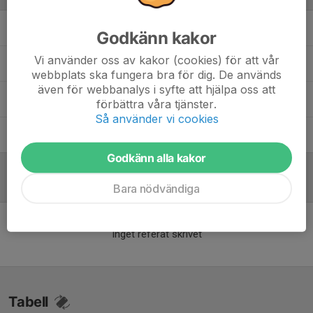
Jesper Olsson
Huvudtränare
Godkänn kakor
Vi använder oss av kakor (cookies) för att vår
Joakim Nilsson
Lagledare
webbplats ska fungera bra för dig. De används
även för webbanalys i syfte att hjälpa oss att
Leif Olsson
Massör
förbättra våra tjänster.
Så använder vi cookies
Tony Alexandersson
Sportchef
Godkänn alla kakor
Referat
Bara nödvändiga
Inget referat skrivet
Tabell