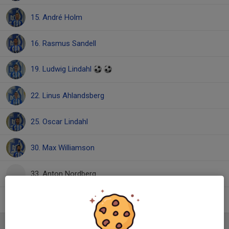
15. André Holm
16. Rasmus Sandell
19. Ludwig Lindahl
22. Linus Ahlandsberg
25. Oscar Lindahl
30. Max Williamson
33. Anton Nordberg
Sebastian Fasth
Ledare