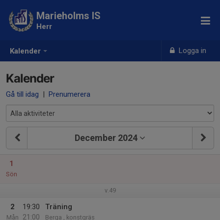
Marieholms IS
Herr
Logga in
Kalender
Kalender
Gå till idag
|
Prenumerera
December 2024
1
Sön
v.49
2
19:30
Träning
21:00
Mån
Berga , konstgräs