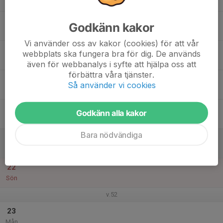
Mån
17
Godkänn kakor
Tis
Vi använder oss av kakor (cookies) för att vår
18
webbplats ska fungera bra för dig. De används
Ons
även för webbanalys i syfte att hjälpa oss att
förbättra våra tjänster.
19
Så använder vi cookies
Tor
20
Godkänn alla kakor
Fre
Bara nödvändiga
21
Lör
22
Sön
v.52
23
Mån