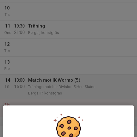
10
Tis
11
19:30
Träning
21:00
Ons
Berga , konstgräs
12
Tor
13
Fre
14
13:00
Match mot IK Wormo (5)
15:00
Lör
Träningsmatcher Division 5 Herr Skåne
Berga IP, konstgräs
15
Sön
v.51
16