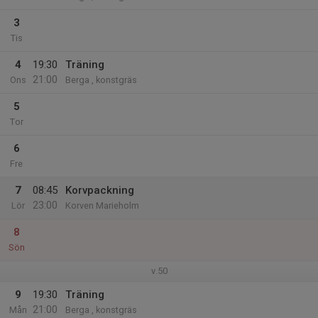
3
Tis
4
19:30
Träning
21:00
Ons
Berga , konstgräs
5
Tor
6
Fre
7
08:45
Korvpackning
23:00
Lör
Korven Marieholm
8
Sön
v.50
9
19:30
Träning
21:00
Mån
Berga , konstgräs