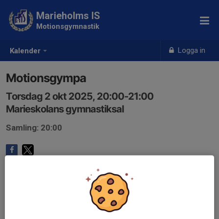
Marieholms IS
Motionsgymnastik
Logga in
Kalender
Motionsgympa
Torsdag 2 okt 2025, 20:00-21:00
Marieskolans gymnastiksal
Samling: 20:00